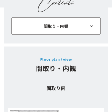
間取り・内観
区画図
Floor plan / view
設備
間取り・内観
物件概要
間取り図