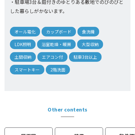
・駐車場3台＆庭付きのゆとりある敷地でのびのびと
した暮らしがかないます。
オール電化
カップボード
食洗機
LDK照明
浴室乾燥・暖房
大型収納
土間収納
エアコン付
駐車3台以上
スマートキー
2階洗面
Other
contents