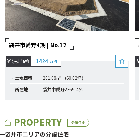
袋井市愛野4期 | No.12
1424
販売価格
万円
土地面積
201.08㎡ (60.82坪)
所在地
袋井市愛野2369-4外
PROPERTY
分譲住宅
袋井市エリアの分譲住宅