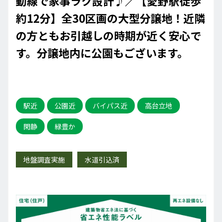
動線で家事ラク設計♪／【愛野駅徒歩
約12分】全30区画の大型分譲地！近隣
の方ともお引越しの時期が近く安心で
す。分譲地内に公園もございます。
駅近
公園近
バイパス近
高台立地
閑静
緑豊か
地盤調査実施
水道引込済