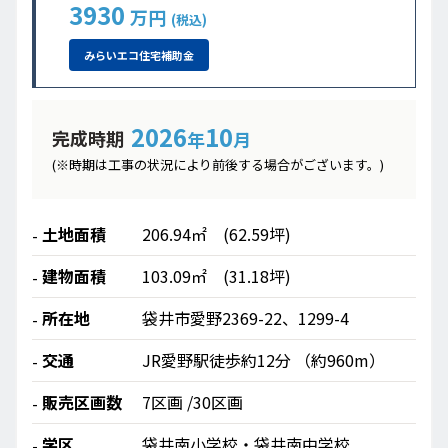
3930
万円
(税込)
みらいエコ
住宅補助金
2026
10
完成時期
年
月
(※時期は工事の状況により前後する場合がございます。)
土地面積
206.94㎡ (62.59坪)
建物面積
103.09㎡ (31.18坪)
所在地
袋井市愛野2369-22、1299-4
交通
JR愛野駅徒歩約12分 （約960m）
販売区画数
7区画 /30区画
学区
袋井南小学校・袋井南中学校