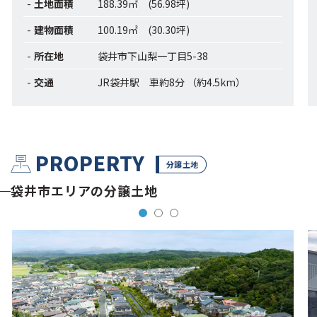
土地面積
188.39㎡ (56.98坪)
建物面積
100.19㎡ (30.30坪)
所在地
袋井市下山梨一丁目5-38
交通
JR袋井駅 車約8分 （約4.5km）
PROPERTY
分譲土地
袋井市エリアの分譲土地