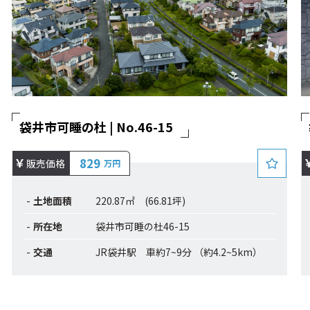
袋井市可睡の杜 | No.46-15
829
販売価格
万円
土地面積
220.87㎡ (66.81坪)
所在地
袋井市可睡の杜46-15
交通
JR袋井駅 車約7~9分 （約4.2~5km）