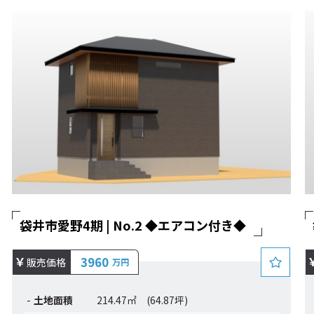
袋井市愛野4期 | No.2 ◆エアコン付き◆
3960
販売価格
万円
土地面積
214.47㎡ (64.87坪)