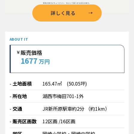
詳しく見る
ABOUT IT
販売価格
1677
万円
土地面積
165.47㎡ (50.05坪)
所在地
湖西市梅田701-1外
交通
JR新所原駅車約2分 （約1km）
販売区画数
12区画 /16区画
学区
岡崎小学校・岡崎中学校