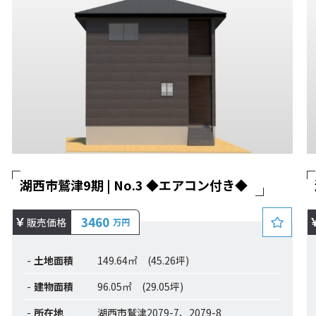
湖西市鷲津9期 | No.3 ◆エアコン付き◆
3460
販売価格
万円
土地面積
149.64㎡ (45.26坪)
建物面積
96.05㎡ (29.05坪)
所在地
湖西市鷲津2079-7、2079-8