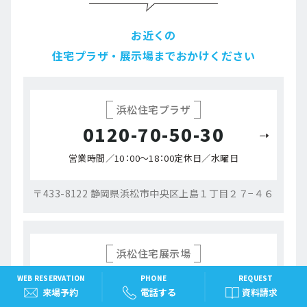
お近くの
住宅プラザ・展示場までおかけください
浜松住宅プラザ
0120-70-50-30
営業時間／10：00～18：00
定休日／水曜日
〒433-8122 静岡県浜松市中央区上島１丁目２７−４６
浜松住宅展示場
0120-052-505
WEB RESERVATION
PHONE
REQUEST
来場予約
電話する
資料請求
営業時間／10：00～18：00
定休日／火・水曜日