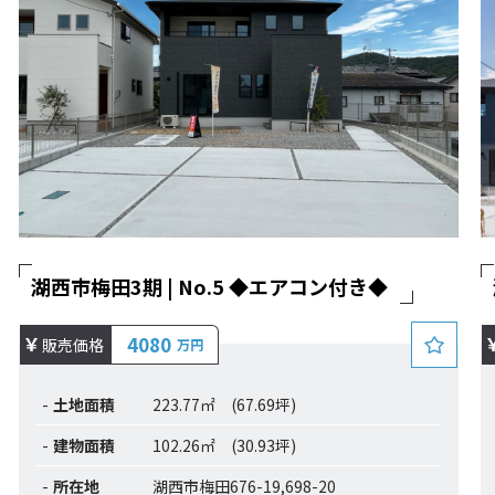
湖西市梅田3期 | No.5 ◆エアコン付き◆
4080
販売価格
万円
土地面積
223.77㎡ (67.69坪)
建物面積
102.26㎡ (30.93坪)
所在地
湖西市梅田676-19,698-20