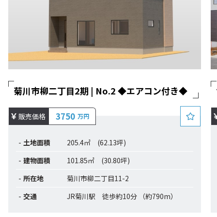
菊川市柳二丁目2期 | No.2 ◆エアコン付き◆
3750
販売価格
万円
土地面積
205.4㎡ (62.13坪)
建物面積
101.85㎡ (30.80坪)
所在地
菊川市柳二丁目11-2
交通
JR菊川駅 徒歩約10分 （約790m）