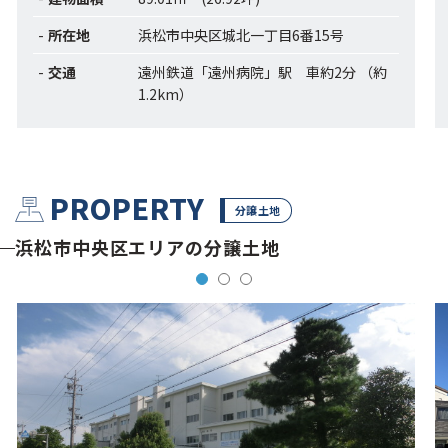
所在地
浜松市中央区城北一丁目6番15号
交通
遠州鉄道「遠州病院」駅 車約2分 （約
1.2km）
PROPERTY
分譲土地
浜松市中央区エリアの分譲土地