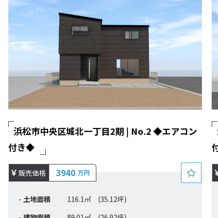
浜松市中央区城北一丁目2期 | No.2 ◆エアコン
付き◆
3940
販売価格
万円
土地面積
116.1㎡ (35.12坪)
建物面積
89.01㎡ (26.92坪)