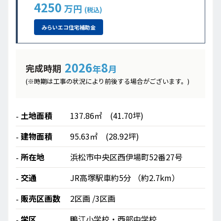
4250
万円
(税込)
みらいエコ
住宅補助金
2026
8
完成時期
年
月
(※時期は工事の状況により前後する場合がございます。)
土地面積
137.86㎡ (41.70坪)
建物面積
95.63㎡ (28.92坪)
所在地
浜松市中央区西伊場町52番27号
交通
JR高塚駅車約5分 （約2.7km）
販売区画数
2区画 /3区画
学区
鴨江小学校・西部中学校