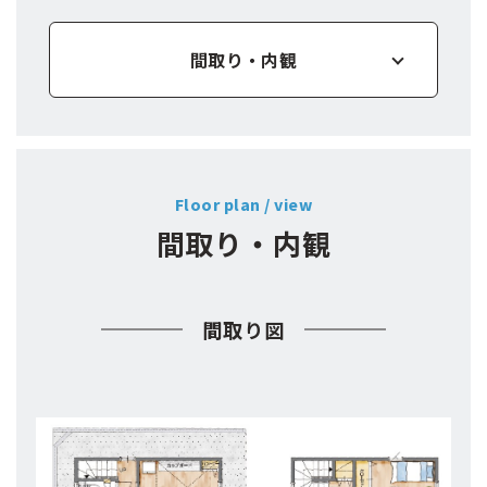
間取り・内観
区画図
Floor plan / view
設備
間取り・内観
物件概要
間取り図