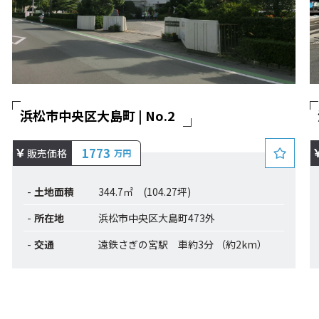
浜松市中央区大島町 | No.2
1773
販売価格
万円
土地面積
344.7㎡ (104.27坪)
所在地
浜松市中央区大島町473外
交通
遠鉄さぎの宮駅 車約3分 （約2km）