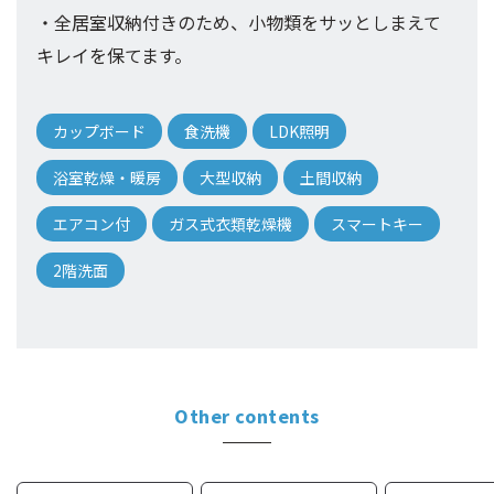
・全居室収納付きのため、小物類をサッとしまえて
キレイを保てます。
カップボード
食洗機
LDK照明
浴室乾燥・暖房
大型収納
土間収納
エアコン付
ガス式衣類乾燥機
スマートキー
2階洗面
Other
contents